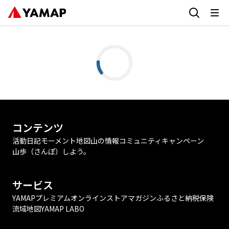
コンテンツ
活動日記
モーメント
地図
山の情報
コミュニティ
キャンペーン
山歩（さんぽ）しよう。
サービス
YAMAPプレミアム
オンラインストア
マガジン
ふるさと納税
保険
流域地図
YAMAP LABO