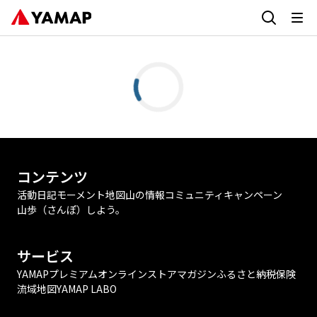
コンテンツ
活動日記
モーメント
地図
山の情報
コミュニティ
キャンペーン
山歩（さんぽ）しよう。
サービス
YAMAPプレミアム
オンラインストア
マガジン
ふるさと納税
保険
流域地図
YAMAP LABO