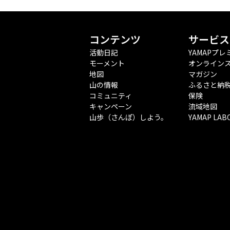
コンテンツ
サービス
活動日記
YAMAPプレ
モーメント
オンライン
地図
マガジン
山の情報
ふるさと納
コミュニティ
保険
キャンペーン
流域地図
山歩（さんぽ）しよう。
YAMAP LAB