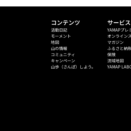
コンテンツ
サービス
活動日記
YAMAPプレ
モーメント
オンライン
地図
マガジン
山の情報
ふるさと納
コミュニティ
保険
キャンペーン
流域地図
山歩（さんぽ）しよう。
YAMAP LAB