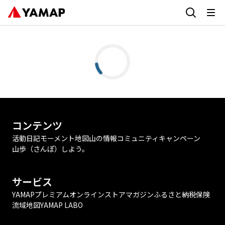
コンテンツ
活動日記
モーメント
地図
山の情報
コミュニティ
キャンペーン
山歩（さんぽ）しよう。
サービス
YAMAPプレミアム
オンラインストア
マガジン
ふるさと納税
保険
流域地図
YAMAP LABO