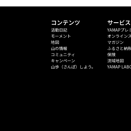
コンテンツ
サービス
活動日記
YAMAPプレ
モーメント
オンライン
地図
マガジン
山の情報
ふるさと納
コミュニティ
保険
キャンペーン
流域地図
山歩（さんぽ）しよう。
YAMAP LAB