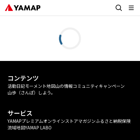
コンテンツ
活動日記
モーメント
地図
山の情報
コミュニティ
キャンペーン
山歩（さんぽ）しよう。
サービス
YAMAPプレミアム
オンラインストア
マガジン
ふるさと納税
保険
流域地図
YAMAP LABO