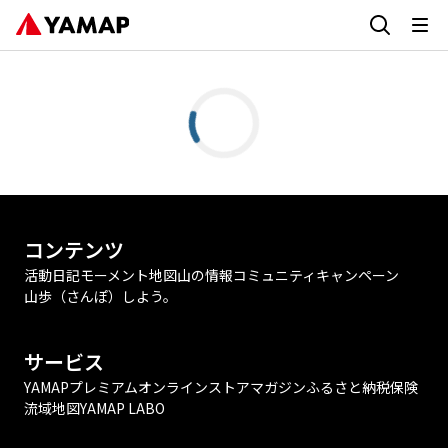
コンテンツ
活動日記
モーメント
地図
山の情報
コミュニティ
キャンペーン
山歩（さんぽ）しよう。
サービス
YAMAPプレミアム
オンラインストア
マガジン
ふるさと納税
保険
流域地図
YAMAP LABO