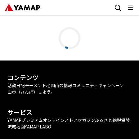
コンテンツ
活動日記
モーメント
地図
山の情報
コミュニティ
キャンペーン
山歩（さんぽ）しよう。
サービス
YAMAPプレミアム
オンラインストア
マガジン
ふるさと納税
保険
流域地図
YAMAP LABO