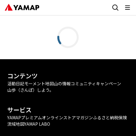
コンテンツ
活動日記
モーメント
地図
山の情報
コミュニティ
キャンペーン
山歩（さんぽ）しよう。
サービス
YAMAPプレミアム
オンラインストア
マガジン
ふるさと納税
保険
流域地図
YAMAP LABO