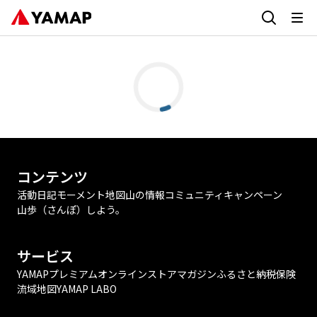
コンテンツ
活動日記
モーメント
地図
山の情報
コミュニティ
キャンペーン
山歩（さんぽ）しよう。
サービス
YAMAPプレミアム
オンラインストア
マガジン
ふるさと納税
保険
流域地図
YAMAP LABO