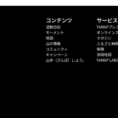
コンテンツ
サービス
活動日記
YAMAPプレ
モーメント
オンライン
地図
マガジン
山の情報
ふるさと納
コミュニティ
保険
キャンペーン
流域地図
山歩（さんぽ）しよう。
YAMAP LAB