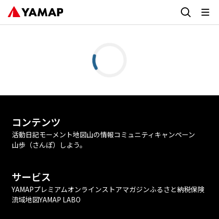
コンテンツ
活動日記
モーメント
地図
山の情報
コミュニティ
キャンペーン
山歩（さんぽ）しよう。
サービス
YAMAPプレミアム
オンラインストア
マガジン
ふるさと納税
保険
流域地図
YAMAP LABO