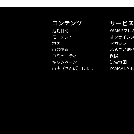
コンテンツ
サービス
活動日記
YAMAPプレ
モーメント
オンライン
地図
マガジン
山の情報
ふるさと納
コミュニティ
保険
キャンペーン
流域地図
山歩（さんぽ）しよう。
YAMAP LAB