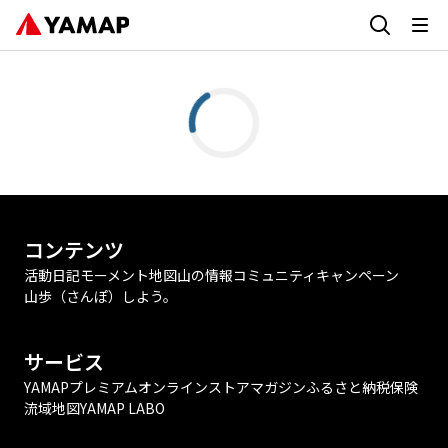
コンテンツ
活動日記
モーメント
地図
山の情報
コミュニティ
キャンペーン
山歩（さんぽ）しよう。
サービス
YAMAPプレミアム
オンラインストア
マガジン
ふるさと納税
保険
流域地図
YAMAP LABO