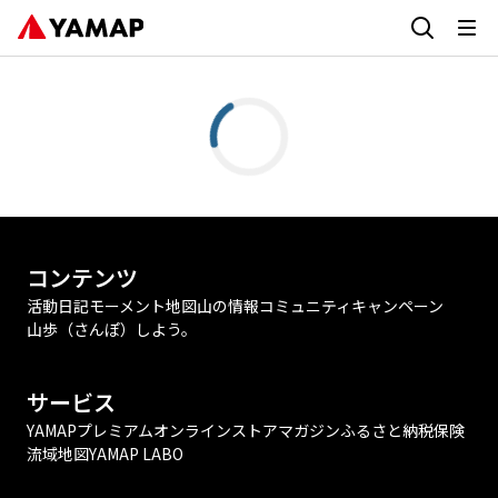
コンテンツ
活動日記
モーメント
地図
山の情報
コミュニティ
キャンペーン
山歩（さんぽ）しよう。
サービス
YAMAPプレミアム
オンラインストア
マガジン
ふるさと納税
保険
流域地図
YAMAP LABO