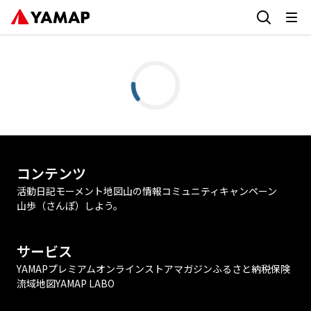
コンテンツ
活動日記
モーメント
地図
山の情報
コミュニティ
キャンペーン
山歩（さんぽ）しよう。
サービス
YAMAPプレミアム
オンラインストア
マガジン
ふるさと納税
保険
流域地図
YAMAP LABO