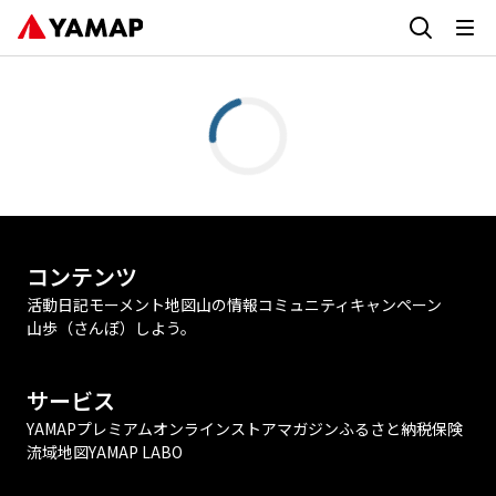
コンテンツ
活動日記
モーメント
地図
山の情報
コミュニティ
キャンペーン
山歩（さんぽ）しよう。
サービス
YAMAPプレミアム
オンラインストア
マガジン
ふるさと納税
保険
流域地図
YAMAP LABO