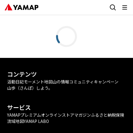
コンテンツ
活動日記
モーメント
地図
山の情報
コミュニティ
キャンペーン
山歩（さんぽ）しよう。
サービス
YAMAPプレミアム
オンラインストア
マガジン
ふるさと納税
保険
流域地図
YAMAP LABO