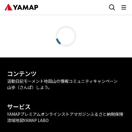
コンテンツ
活動日記
モーメント
地図
山の情報
コミュニティ
キャンペーン
山歩（さんぽ）しよう。
サービス
YAMAPプレミアム
オンラインストア
マガジン
ふるさと納税
保険
流域地図
YAMAP LABO