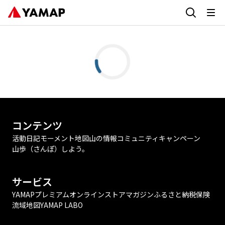
コンテンツ
活動日記
モーメント
地図
山の情報
コミュニティ
キャンペーン
山歩（さんぽ）しよう。
サービス
YAMAPプレミアム
オンラインストア
マガジン
ふるさと納税
保険
流域地図
YAMAP LABO