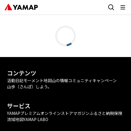
コンテンツ
活動日記
モーメント
地図
山の情報
コミュニティ
キャンペーン
山歩（さんぽ）しよう。
サービス
YAMAPプレミアム
オンラインストア
マガジン
ふるさと納税
保険
流域地図
YAMAP LABO