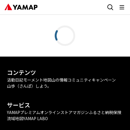
コンテンツ
活動日記
モーメント
地図
山の情報
コミュニティ
キャンペーン
山歩（さんぽ）しよう。
サービス
YAMAPプレミアム
オンラインストア
マガジン
ふるさと納税
保険
流域地図
YAMAP LABO