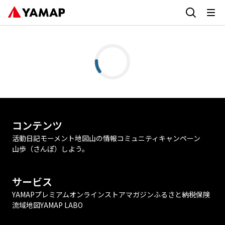
コンテンツ
活動日記
モーメント
地図
山の情報
コミュニティ
キャンペーン
山歩（さんぽ）しよう。
サービス
YAMAPプレミアム
オンラインストア
マガジン
ふるさと納税
保険
流域地図
YAMAP LABO