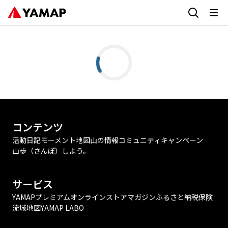
コンテンツ
活動日記
モーメント
地図
山の情報
コミュニティ
キャンペーン
山歩（さんぽ）しよう。
サービス
YAMAPプレミアム
オンラインストア
マガジン
ふるさと納税
保険
流域地図
YAMAP LABO