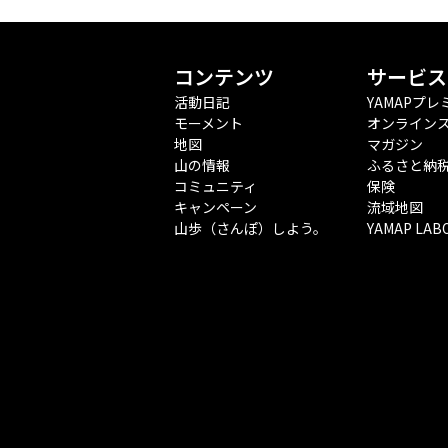
コンテンツ
サービス
活動日記
YAMAPプレ
モーメント
オンライン
地図
マガジン
山の情報
ふるさと納
コミュニティ
保険
キャンペーン
流域地図
山歩（さんぽ）しよう。
YAMAP LAB