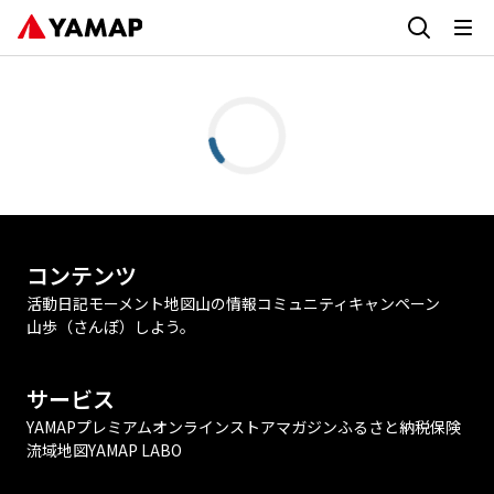
コンテンツ
活動日記
モーメント
地図
山の情報
コミュニティ
キャンペーン
山歩（さんぽ）しよう。
サービス
YAMAPプレミアム
オンラインストア
マガジン
ふるさと納税
保険
流域地図
YAMAP LABO