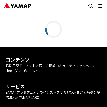
コンテンツ
活動日記
モーメント
地図
山の情報
コミュニティ
キャンペーン
山歩（さんぽ）しよう。
サービス
YAMAPプレミアム
オンラインストア
マガジン
ふるさと納税
保険
流域地図
YAMAP LABO