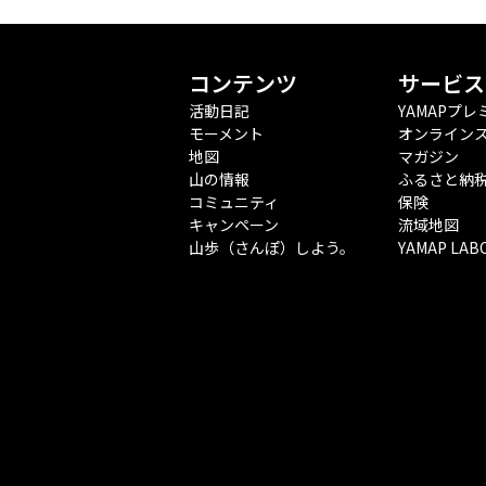
コンテンツ
サービス
活動日記
YAMAPプレ
モーメント
オンライン
地図
マガジン
山の情報
ふるさと納
コミュニティ
保険
キャンペーン
流域地図
山歩（さんぽ）しよう。
YAMAP LAB