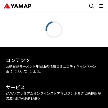
コンテンツ
活動日記
モーメント
地図
山の情報
コミュニティ
キャンペーン
山歩（さんぽ）しよう。
サービス
YAMAPプレミアム
オンラインストア
マガジン
ふるさと納税
保険
流域地図
YAMAP LABO