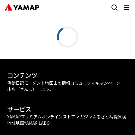
コンテンツ
活動日記
モーメント
地図
山の情報
コミュニティ
キャンペーン
山歩（さんぽ）しよう。
サービス
YAMAPプレミアム
オンラインストア
マガジン
ふるさと納税
保険
流域地図
YAMAP LABO