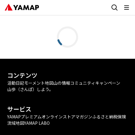
コンテンツ
活動日記
モーメント
地図
山の情報
コミュニティ
キャンペーン
山歩（さんぽ）しよう。
サービス
YAMAPプレミアム
オンラインストア
マガジン
ふるさと納税
保険
流域地図
YAMAP LABO