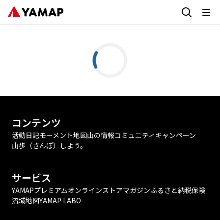
コンテンツ
活動日記
モーメント
地図
山の情報
コミュニティ
キャンペーン
山歩（さんぽ）しよう。
サービス
YAMAPプレミアム
オンラインストア
マガジン
ふるさと納税
保険
流域地図
YAMAP LABO