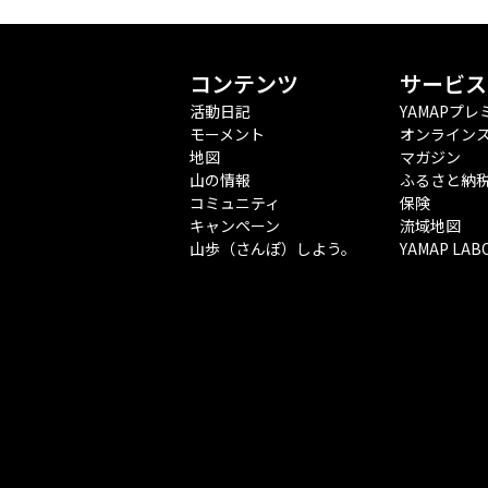
コンテンツ
サービス
活動日記
YAMAPプレ
モーメント
オンライン
地図
マガジン
山の情報
ふるさと納
コミュニティ
保険
キャンペーン
流域地図
山歩（さんぽ）しよう。
YAMAP LAB