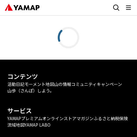
コンテンツ
活動日記
モーメント
地図
山の情報
コミュニティ
キャンペーン
山歩（さんぽ）しよう。
サービス
YAMAPプレミアム
オンラインストア
マガジン
ふるさと納税
保険
流域地図
YAMAP LABO