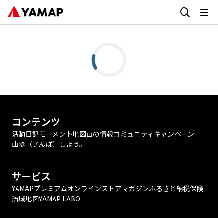
コンテンツ
活動日記
モーメント
地図
山の情報
コミュニティ
キャンペーン
山歩（さんぽ）しよう。
サービス
YAMAPプレミアム
オンラインストア
マガジン
ふるさと納税
保険
流域地図
YAMAP LABO