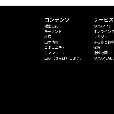
コンテンツ
サービス
活動日記
YAMAPプレ
モーメント
オンライン
地図
マガジン
山の情報
ふるさと納
コミュニティ
保険
キャンペーン
流域地図
山歩（さんぽ）しよう。
YAMAP LAB