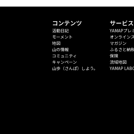
コンテンツ
サービス
活動日記
YAMAPプレ
モーメント
オンライン
地図
マガジン
山の情報
ふるさと納
コミュニティ
保険
キャンペーン
流域地図
山歩（さんぽ）しよう。
YAMAP LAB