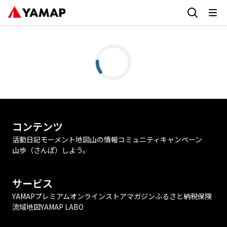
コンテンツ
活動日記
モーメント
地図
山の情報
コミュニティ
キャンペーン
山歩（さんぽ）しよう。
サービス
YAMAPプレミアム
オンラインストア
マガジン
ふるさと納税
保険
流域地図
YAMAP LABO