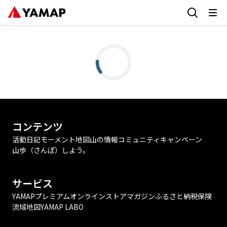
コンテンツ
活動日記
モーメント
地図
山の情報
コミュニティ
キャンペーン
山歩（さんぽ）しよう。
サービス
YAMAPプレミアム
オンラインストア
マガジン
ふるさと納税
保険
流域地図
YAMAP LABO