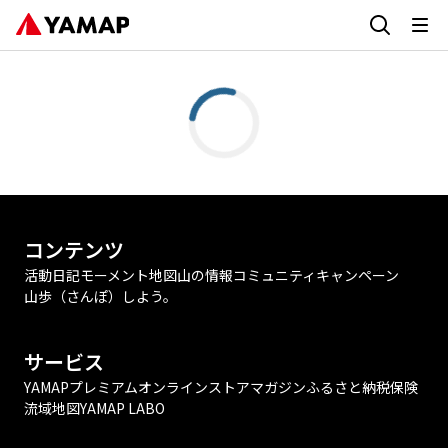
コンテンツ
活動日記
モーメント
地図
山の情報
コミュニティ
キャンペーン
山歩（さんぽ）しよう。
サービス
YAMAPプレミアム
オンラインストア
マガジン
ふるさと納税
保険
流域地図
YAMAP LABO