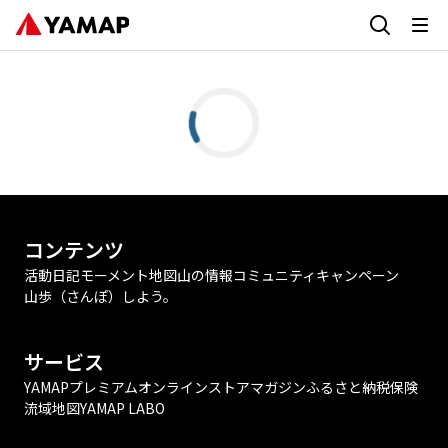
コンテンツ
活動日記
モーメント
地図
山の情報
コミュニティ
キャンペーン
山歩（さんぽ）しよう。
サービス
YAMAPプレミアム
オンラインストア
マガジン
ふるさと納税
保険
流域地図
YAMAP LABO