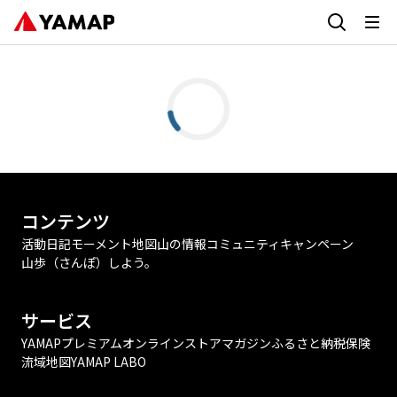
コンテンツ
活動日記
モーメント
地図
山の情報
コミュニティ
キャンペーン
山歩（さんぽ）しよう。
サービス
YAMAPプレミアム
オンラインストア
マガジン
ふるさと納税
保険
流域地図
YAMAP LABO