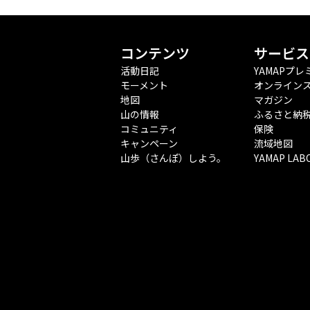
コンテンツ
サービス
活動日記
YAMAPプレ
モーメント
オンライン
地図
マガジン
山の情報
ふるさと納
コミュニティ
保険
キャンペーン
流域地図
山歩（さんぽ）しよう。
YAMAP LAB