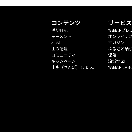
コンテンツ
サービス
活動日記
YAMAPプレ
モーメント
オンライン
地図
マガジン
山の情報
ふるさと納
コミュニティ
保険
キャンペーン
流域地図
山歩（さんぽ）しよう。
YAMAP LAB