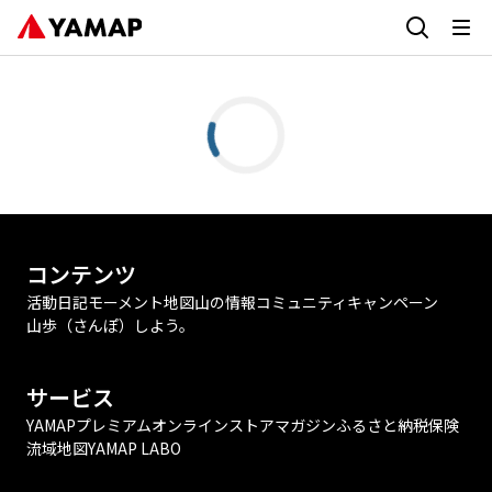
コンテンツ
活動日記
モーメント
地図
山の情報
コミュニティ
キャンペーン
山歩（さんぽ）しよう。
サービス
YAMAPプレミアム
オンラインストア
マガジン
ふるさと納税
保険
流域地図
YAMAP LABO