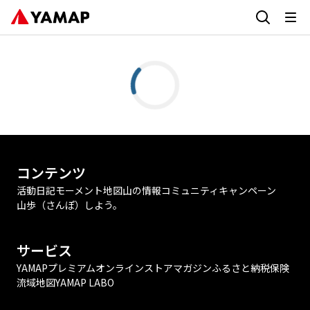
コンテンツ
活動日記
モーメント
地図
山の情報
コミュニティ
キャンペーン
山歩（さんぽ）しよう。
サービス
YAMAPプレミアム
オンラインストア
マガジン
ふるさと納税
保険
流域地図
YAMAP LABO