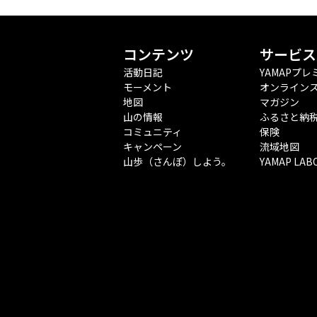
コンテンツ
サービス
活動日記
YAMAPプレ
モーメント
オンライン
地図
マガジン
山の情報
ふるさと納
コミュニティ
保険
キャンペーン
流域地図
山歩（さんぽ）しよう。
YAMAP LAB