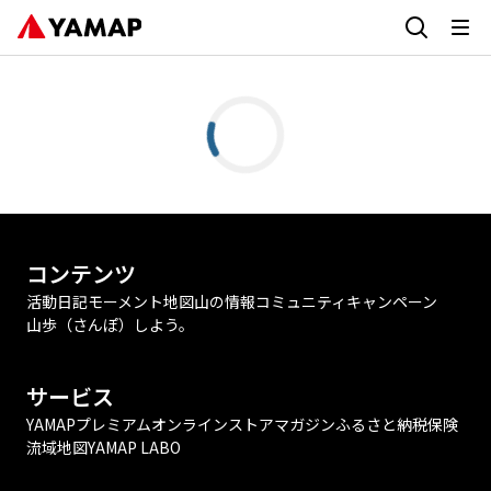
コンテンツ
活動日記
モーメント
地図
山の情報
コミュニティ
キャンペーン
山歩（さんぽ）しよう。
サービス
YAMAPプレミアム
オンラインストア
マガジン
ふるさと納税
保険
流域地図
YAMAP LABO