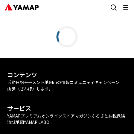
コンテンツ
活動日記
モーメント
地図
山の情報
コミュニティ
キャンペーン
山歩（さんぽ）しよう。
サービス
YAMAPプレミアム
オンラインストア
マガジン
ふるさと納税
保険
流域地図
YAMAP LABO